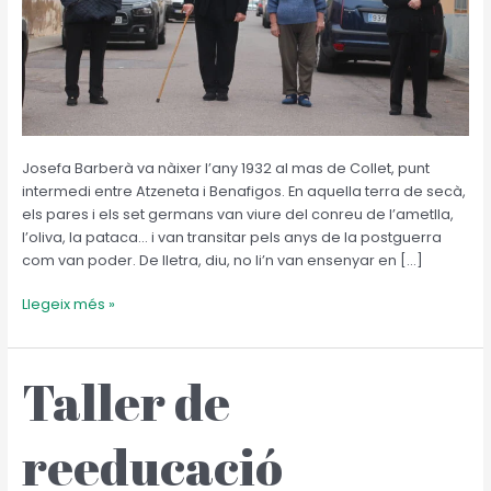
Josefa Barberà va nàixer l’any 1932 al mas de Collet, punt
intermedi entre Atzeneta i Benafigos. En aquella terra de secà,
els pares i els set germans van viure del conreu de l’ametlla,
l’oliva, la pataca… i van transitar pels anys de la postguerra
com van poder. De lletra, diu, no li’n van ensenyar en […]
Llegeix més »
Taller de
Taller
de
reeducació
reeducació
corporal
funcional