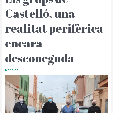
de
Castelló, una
Castelló,
una
realitat
realitat perifèrica
perifèrica
encara
desconeguda
encara
desconeguda
Notícies