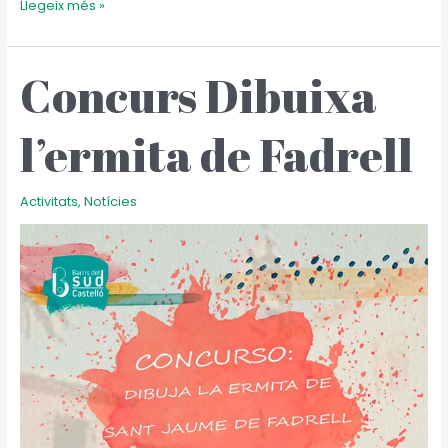
Llegeix més »
Concurs Dibuixa
Concurs
Dibuixa
l’ermita
l’ermita de Fadrell
de
Fadrell
Activitats
,
Notícies