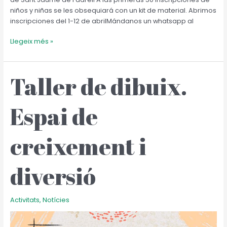
niños y niñas se les obsequiará con un kit de material. Abrimos
inscripciones del 1-12 de abrilMándanos un whatsapp al
Llegeix més »
Taller de dibuix.
Taller
de
dibuix.
Espai de
Espai
de
creixement
creixement i
i
diversió
diversió
Activitats
,
Notícies