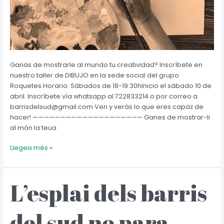
Ganas de mostrarle al mundo tu creatividad? Inscríbete en
nuestro taller de DIBUJO en la sede social del grupo
Roquetes.Horario: Sábados de 18-19:30hInicio el sábado 10 de
abril. Inscríbete vía whatsapp al 722833214 o por correo a
barrisdelsud@gmail.com Ven y verás lo que eres capaz de
hacer! ———————————————————— Ganes de mostrar-li
al món la teua
Llegeix més »
L’esplai dels barris
L’esplai
dels
barris
del sud no para
del