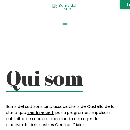
Vés
T
al
contingut
Main
Menu
Qui som
Barris del sud som cinc associacions de Castelló de la
plana que
per a programar, impulsar i
ens hem unit
publicitar de manera coordinada una agenda
d’activitats dels nostres Centres Cívics.