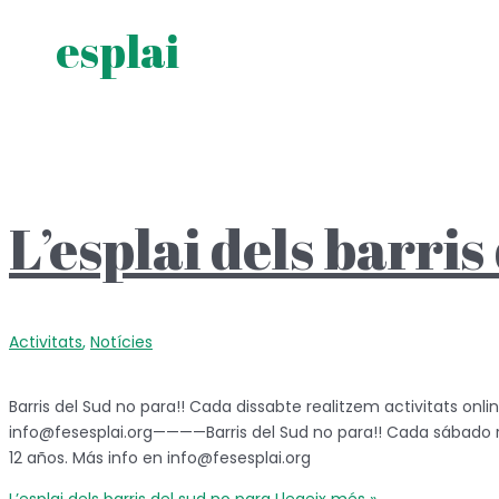
esplai
L’esplai dels barris
Activitats
,
Notícies
Barris del Sud no para!! Cada dissabte realitzem activitats onli
info@fesesplai.org————Barris del Sud no para!! Cada sábado r
12 años. Más info en info@fesesplai.org